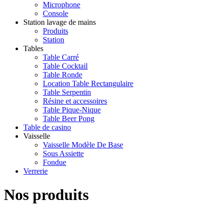
Microphone
Console
Station lavage de mains
Produits
Station
Tables
Table Carré
Table Cocktail
Table Ronde
Location Table Rectangulaire
Table Serpentin
Résine et accessoires
Table Pique-Nique
Table Beer Pong
Table de casino
Vaisselle
Vaisselle Modèle De Base
Sous Assiette
Fondue
Verrerie
Nos produits