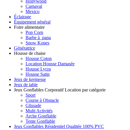
Hollywood
Carnaval
Mexico
Éclairage
Équipement général
Foire alimentaire
Pop Corn
Barbe à papa
Snow Kones
Génératrice
Housse de chaise
Housse Coton
Location Housse Damasée
Housse Lycra
Housse Satin
Jeux de kermesse
Jeux de table
Jeux Gonflables Corporatif Location par catégorie
Sport
Course à Obstacle
Glissade
Multi Activités
Arche Gonflable
Tente Gonflable
Jeux Gonflables Résidentiel Qualitée 100% PVC