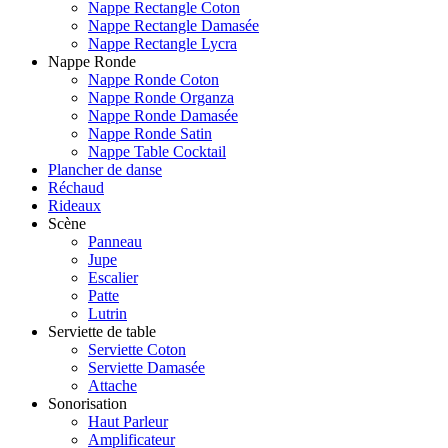
Nappe Rectangle Coton
Nappe Rectangle Damasée
Nappe Rectangle Lycra
Nappe Ronde
Nappe Ronde Coton
Nappe Ronde Organza
Nappe Ronde Damasée
Nappe Ronde Satin
Nappe Table Cocktail
Plancher de danse
Réchaud
Rideaux
Scène
Panneau
Jupe
Escalier
Patte
Lutrin
Serviette de table
Serviette Coton
Serviette Damasée
Attache
Sonorisation
Haut Parleur
Amplificateur