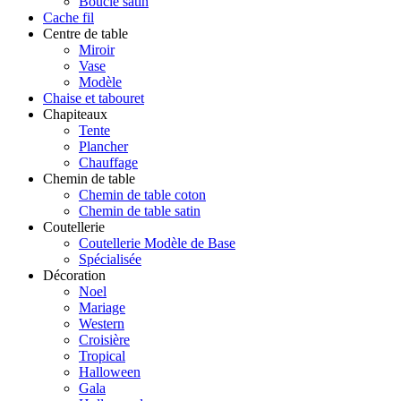
Boucle satin
Cache fil
Centre de table
Miroir
Vase
Modèle
Chaise et tabouret
Chapiteaux
Tente
Plancher
Chauffage
Chemin de table
Chemin de table coton
Chemin de table satin
Coutellerie
Coutellerie Modèle de Base
Spécialisée
Décoration
Noel
Mariage
Western
Croisière
Tropical
Halloween
Gala