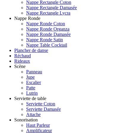
Nappe Rectangle Coton
Nappe Rectangle Damasée
Nappe Rectangle Lycra
Nappe Ronde
Nappe Ronde Coton
Nappe Ronde Organza
Nappe Ronde Damasée
Nappe Ronde Satin
Nappe Table Cocktail
Plancher de danse
Réchaud
Rideaux
Scène
Panneau
Jupe
Escalier
Patte
Lutrin
Serviette de table
Serviette Coton
Serviette Damasée
Attache
Sonorisation
Haut Parleur
Amplificateur