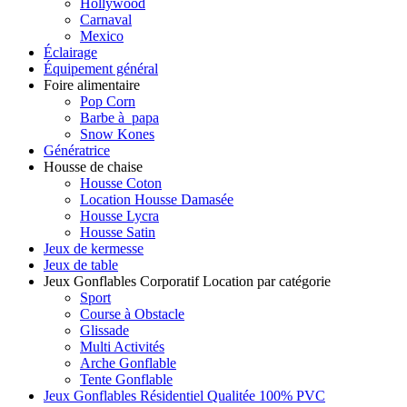
Hollywood
Carnaval
Mexico
Éclairage
Équipement général
Foire alimentaire
Pop Corn
Barbe à papa
Snow Kones
Génératrice
Housse de chaise
Housse Coton
Location Housse Damasée
Housse Lycra
Housse Satin
Jeux de kermesse
Jeux de table
Jeux Gonflables Corporatif Location par catégorie
Sport
Course à Obstacle
Glissade
Multi Activités
Arche Gonflable
Tente Gonflable
Jeux Gonflables Résidentiel Qualitée 100% PVC