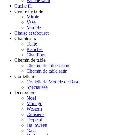
Boucle satin
Cache fil
Centre de table
Miroir
Vase
Modèle
Chaise et tabouret
Chapiteaux
Tente
Plancher
Chauffage
Chemin de table
Chemin de table coton
Chemin de table satin
Coutellerie
Coutellerie Modèle de Base
Spécialisée
Décoration
Noel
Mariage
Western
Croisière
Tropical
Halloween
Gala