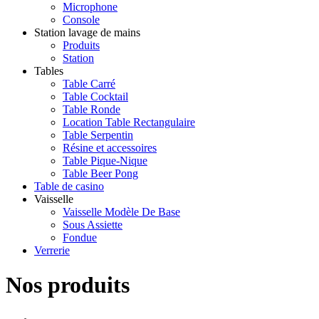
Microphone
Console
Station lavage de mains
Produits
Station
Tables
Table Carré
Table Cocktail
Table Ronde
Location Table Rectangulaire
Table Serpentin
Résine et accessoires
Table Pique-Nique
Table Beer Pong
Table de casino
Vaisselle
Vaisselle Modèle De Base
Sous Assiette
Fondue
Verrerie
Nos produits