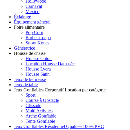
Hollywood
Carnaval
Mexico
Éclairage
Équipement général
Foire alimentaire
Pop Corn
Barbe à papa
Snow Kones
Génératrice
Housse de chaise
Housse Coton
Location Housse Damasée
Housse Lycra
Housse Satin
Jeux de kermesse
Jeux de table
Jeux Gonflables Corporatif Location par catégorie
Sport
Course à Obstacle
Glissade
Multi Activités
Arche Gonflable
Tente Gonflable
Jeux Gonflables Résidentiel Qualitée 100% PVC