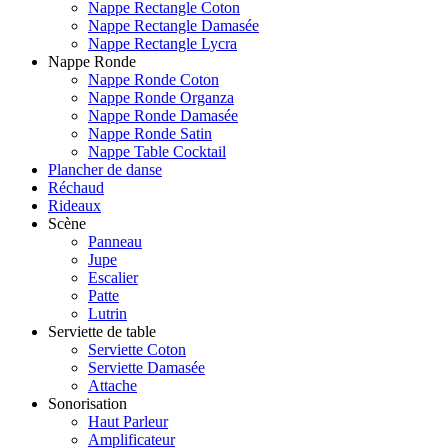
Nappe Rectangle Coton
Nappe Rectangle Damasée
Nappe Rectangle Lycra
Nappe Ronde
Nappe Ronde Coton
Nappe Ronde Organza
Nappe Ronde Damasée
Nappe Ronde Satin
Nappe Table Cocktail
Plancher de danse
Réchaud
Rideaux
Scène
Panneau
Jupe
Escalier
Patte
Lutrin
Serviette de table
Serviette Coton
Serviette Damasée
Attache
Sonorisation
Haut Parleur
Amplificateur