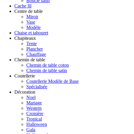
Boucle satin
Cache fil
Centre de table
Miroir
Vase
Modèle
Chaise et tabouret
Chapiteaux
Tente
Plancher
Chauffage
Chemin de table
Chemin de table coton
Chemin de table satin
Coutellerie
Coutellerie Modèle de Base
Spécialisée
Décoration
Noel
Mariage
Western
Croisière
Tropical
Halloween
Gala