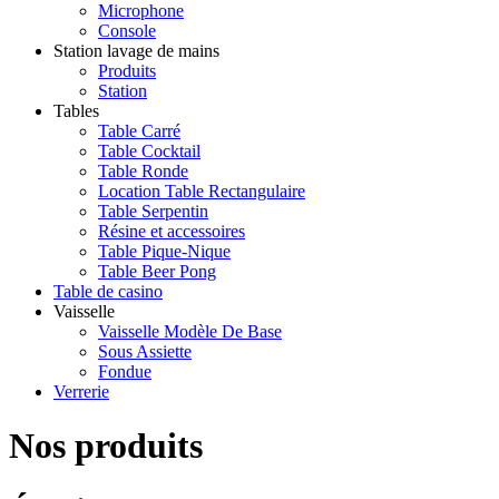
Microphone
Console
Station lavage de mains
Produits
Station
Tables
Table Carré
Table Cocktail
Table Ronde
Location Table Rectangulaire
Table Serpentin
Résine et accessoires
Table Pique-Nique
Table Beer Pong
Table de casino
Vaisselle
Vaisselle Modèle De Base
Sous Assiette
Fondue
Verrerie
Nos produits