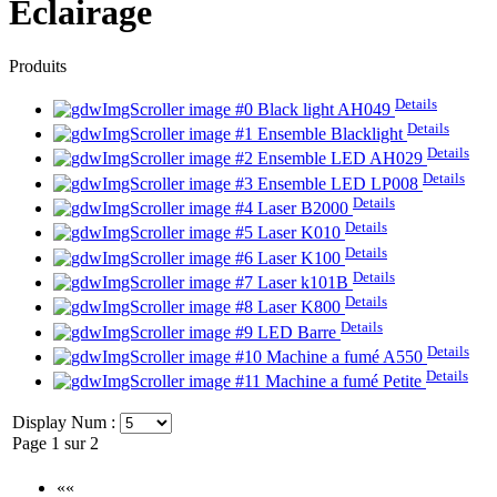
Éclairage
Produits
Details
Black light AH049
Details
Ensemble Blacklight
Details
Ensemble LED AH029
Details
Ensemble LED LP008
Details
Laser B2000
Details
Laser K010
Details
Laser K100
Details
Laser k101B
Details
Laser K800
Details
LED Barre
Details
Machine a fumé A550
Details
Machine a fumé Petite
Display Num :
Page 1 sur 2
««