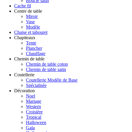
Boucle satin
Cache fil
Centre de table
Miroir
Vase
Modèle
Chaise et tabouret
Chapiteaux
Tente
Plancher
Chauffage
Chemin de table
Chemin de table coton
Chemin de table satin
Coutellerie
Coutellerie Modèle de Base
Spécialisée
Décoration
Noel
Mariage
Western
Croisière
Tropical
Halloween
Gala