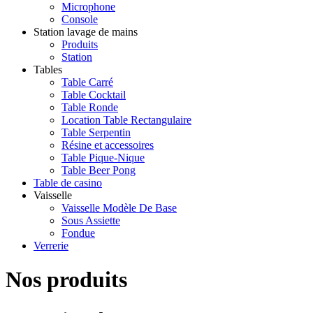
Microphone
Console
Station lavage de mains
Produits
Station
Tables
Table Carré
Table Cocktail
Table Ronde
Location Table Rectangulaire
Table Serpentin
Résine et accessoires
Table Pique-Nique
Table Beer Pong
Table de casino
Vaisselle
Vaisselle Modèle De Base
Sous Assiette
Fondue
Verrerie
Nos produits