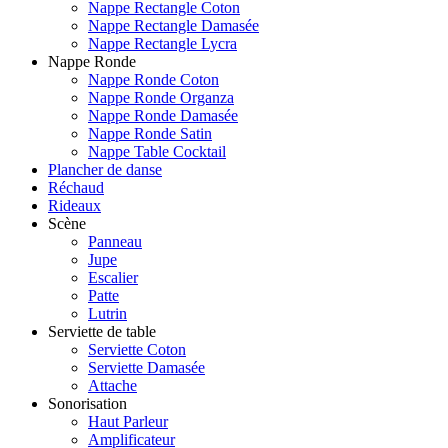
Nappe Rectangle Coton
Nappe Rectangle Damasée
Nappe Rectangle Lycra
Nappe Ronde
Nappe Ronde Coton
Nappe Ronde Organza
Nappe Ronde Damasée
Nappe Ronde Satin
Nappe Table Cocktail
Plancher de danse
Réchaud
Rideaux
Scène
Panneau
Jupe
Escalier
Patte
Lutrin
Serviette de table
Serviette Coton
Serviette Damasée
Attache
Sonorisation
Haut Parleur
Amplificateur