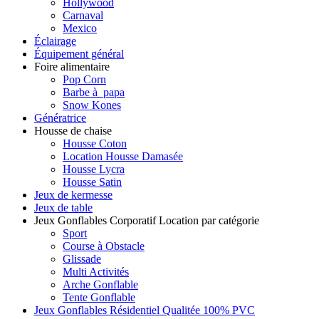
Hollywood
Carnaval
Mexico
Éclairage
Équipement général
Foire alimentaire
Pop Corn
Barbe à papa
Snow Kones
Génératrice
Housse de chaise
Housse Coton
Location Housse Damasée
Housse Lycra
Housse Satin
Jeux de kermesse
Jeux de table
Jeux Gonflables Corporatif Location par catégorie
Sport
Course à Obstacle
Glissade
Multi Activités
Arche Gonflable
Tente Gonflable
Jeux Gonflables Résidentiel Qualitée 100% PVC