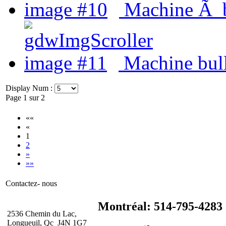
Machine Ã b
Machine bul
Display Num :
Page 1 sur 2
««
«
1
2
»
»»
Contactez- nous
Montréal: 514-795-4283
2536 Chemin du Lac,
Longueuil, Qc J4N 1G7