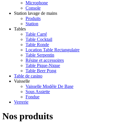
Microphone
Console
Station lavage de mains
Produits
Station
Tables
Table Carré
Table Cocktail
Table Ronde
Location Table Rectangulaire
Table Serpentin
Résine et accessoires
Table Pique-Nique
Table Beer Pong
Table de casino
Vaisselle
Vaisselle Modèle De Base
Sous Assiette
Fondue
Verrerie
Nos produits