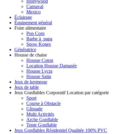
Hollywood
Carnaval
Mexico
Éclairage
Équipement général
Foire alimentaire
Pop Corn
Barbe à papa
Snow Kones
Génératrice
Housse de chaise
Housse Coton
Location Housse Damasée
Housse Lycra
Housse Satin
Jeux de kermesse
Jeux de table
Jeux Gonflables Corporatif Location par catégorie
Sport
Course à Obstacle
Glissade
Multi Activités
Arche Gonflable
Tente Gonflable
Jeux Gonflables Résidentiel Qualitée 100% PVC