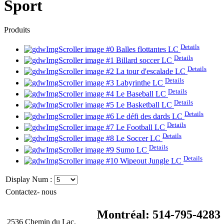
Sport
Produits
Details
Balles flottantes LC
Details
Billard soccer LC
Details
La tour d'escalade LC
Details
Labyrinthe LC
Details
Le Baseball LC
Details
Le Basketball LC
Details
Le défi des dards LC
Details
Le Football LC
Details
Le Soccer LC
Details
Sumo LC
Details
Wipeout Jungle LC
Display Num :
Contactez- nous
Montréal: 514-795-4283
2536 Chemin du Lac,