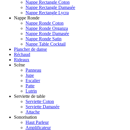
Nappe Rectangle Coton
Nappe Rectangle Damasée
Nappe Rectangle Lycra
Nappe Ronde
Nappe Ronde Coton
Nappe Ronde Organza
Nappe Ronde Damasée
Nappe Ronde Satin
Nappe Table Cocktail
Plancher de danse
Réchaud
Rideaux
Scène
Panneau
Jupe
Escalier
Patte
Lutrin
Serviette de table
Serviette Coton
Serviette Damasée
Attache
Sonorisation
Haut Parleur
Amplificateur