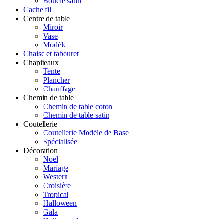
Boucle satin
Cache fil
Centre de table
Miroir
Vase
Modèle
Chaise et tabouret
Chapiteaux
Tente
Plancher
Chauffage
Chemin de table
Chemin de table coton
Chemin de table satin
Coutellerie
Coutellerie Modèle de Base
Spécialisée
Décoration
Noel
Mariage
Western
Croisière
Tropical
Halloween
Gala