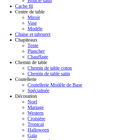
Boucle satin
Cache fil
Centre de table
Miroir
Vase
Modèle
Chaise et tabouret
Chapiteaux
Tente
Plancher
Chauffage
Chemin de table
Chemin de table coton
Chemin de table satin
Coutellerie
Coutellerie Modèle de Base
Spécialisée
Décoration
Noel
Mariage
Western
Croisière
Tropical
Halloween
Gala