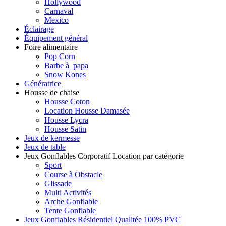
Hollywood
Carnaval
Mexico
Éclairage
Équipement général
Foire alimentaire
Pop Corn
Barbe à papa
Snow Kones
Génératrice
Housse de chaise
Housse Coton
Location Housse Damasée
Housse Lycra
Housse Satin
Jeux de kermesse
Jeux de table
Jeux Gonflables Corporatif Location par catégorie
Sport
Course à Obstacle
Glissade
Multi Activités
Arche Gonflable
Tente Gonflable
Jeux Gonflables Résidentiel Qualitée 100% PVC