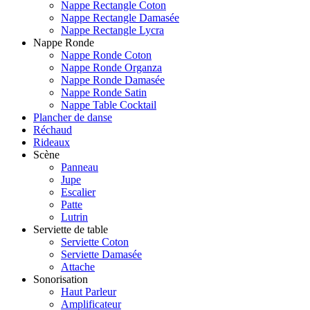
Nappe Rectangle Coton
Nappe Rectangle Damasée
Nappe Rectangle Lycra
Nappe Ronde
Nappe Ronde Coton
Nappe Ronde Organza
Nappe Ronde Damasée
Nappe Ronde Satin
Nappe Table Cocktail
Plancher de danse
Réchaud
Rideaux
Scène
Panneau
Jupe
Escalier
Patte
Lutrin
Serviette de table
Serviette Coton
Serviette Damasée
Attache
Sonorisation
Haut Parleur
Amplificateur