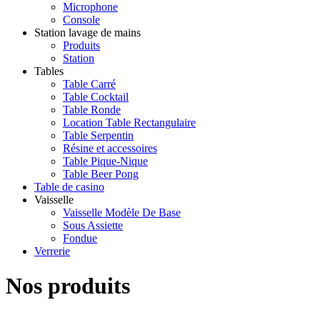
Microphone
Console
Station lavage de mains
Produits
Station
Tables
Table Carré
Table Cocktail
Table Ronde
Location Table Rectangulaire
Table Serpentin
Résine et accessoires
Table Pique-Nique
Table Beer Pong
Table de casino
Vaisselle
Vaisselle Modèle De Base
Sous Assiette
Fondue
Verrerie
Nos produits