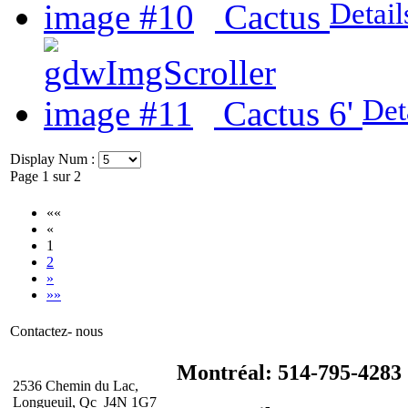
Detail
Cactus
Det
Cactus 6'
Display Num :
Page 1 sur 2
««
«
1
2
»
»»
Contactez- nous
Montréal: 514-795-4283
2536 Chemin du Lac,
Longueuil, Qc J4N 1G7